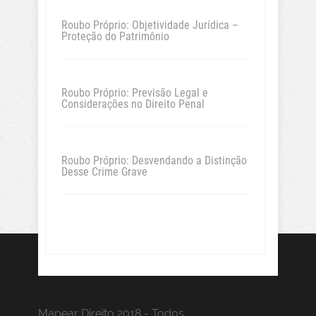
Roubo Próprio: Objetividade Jurídica –
Proteção do Patrimônio
Roubo Próprio: Previsão Legal e
Considerações no Direito Penal
Roubo Próprio: Desvendando a Distinção
Desse Crime Grave
Mapear Direito 2018 - Todos