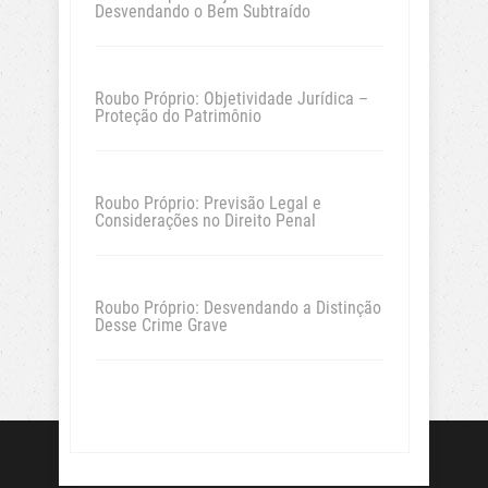
Desvendando o Bem Subtraído
Roubo Próprio: Objetividade Jurídica –
Proteção do Patrimônio
Roubo Próprio: Previsão Legal e
Considerações no Direito Penal
Roubo Próprio: Desvendando a Distinção
Desse Crime Grave