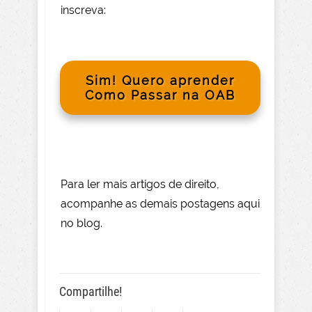
inscreva:
Sim! Quero aprender
Como Passar na OAB
Para le
r mai
s
artigos de direito
,
acompanhe as demais postagens aqui
no blog.
Compartilhe!