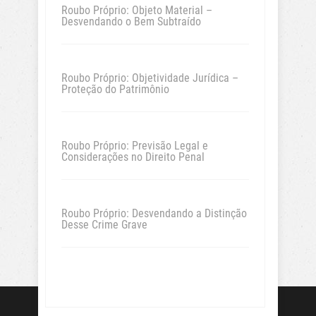
Roubo Próprio: Objeto Material –
Desvendando o Bem Subtraído
Roubo Próprio: Objetividade Jurídica –
Proteção do Patrimônio
Roubo Próprio: Previsão Legal e
Considerações no Direito Penal
Roubo Próprio: Desvendando a Distinção
Desse Crime Grave