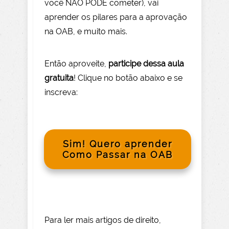
você NÃO PODE com
eter), vai
aprender os pilares para a aprovação
na OAB, e muito mais.
Então aprov
eite
,
participe dessa aula
gratuita
! Clique no botão abaixo e se
inscreva:
Sim! Quero aprender
Como Passar na OAB
Para le
r mai
s
artigos de direito
,