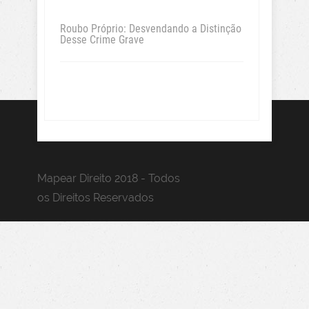
Roubo Próprio: Desvendando a Distinção
Desse Crime Grave
Mapear Direito 2018 - Todos
os Direitos Reservados