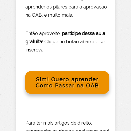
aprender os pilares para a aprovação
na OAB, e muito mais.
Então aprov
eite
,
participe dessa aula
gratuita
! Clique no botão abaixo e se
inscreva:
Sim! Quero aprender
Como Passar na OAB
Para le
r mai
s
artigos de direito
,