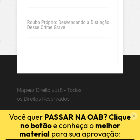
Roubo Próprio: Desvendando a Distinção
Desse Crime Grave
Mapear Direito 2018 - Todos
os Direitos Reservados
Você quer
PASSAR NA OAB
?
Clique
no botão
e conheça o
melhor
material
para sua aprovação: