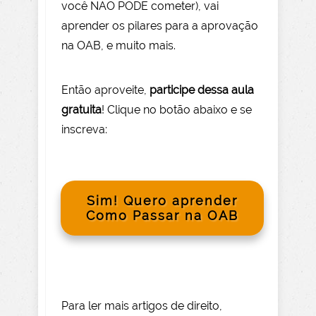
você NÃO PODE com
eter), vai
aprender os pilares para a aprovação
na OAB, e muito mais.
Então aprov
eite
,
participe dessa aula
gratuita
! Clique no botão abaixo e se
inscreva:
Sim! Quero aprender
Como Passar na OAB
Para le
r mai
s
artigos de direito
,