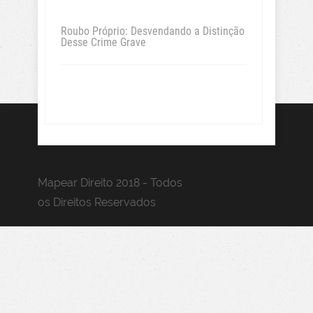
Roubo Próprio: Desvendando a Distinção
Desse Crime Grave
Mapear Direito 2018 - Todos
os Direitos Reservados