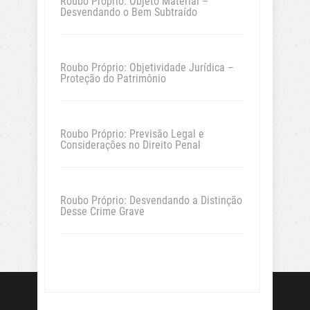
Roubo Próprio: Objeto Material –
Desvendando o Bem Subtraído
Roubo Próprio: Objetividade Jurídica –
Proteção do Patrimônio
Roubo Próprio: Previsão Legal e
Considerações no Direito Penal
Roubo Próprio: Desvendando a Distinção
Desse Crime Grave