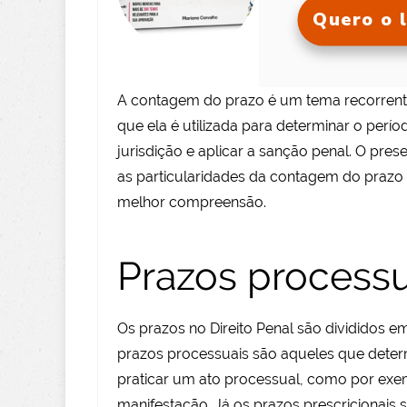
Quero o l
A contagem do prazo é um tema recorrente 
que ela é utilizada para determinar o perí
jurisdição e aplicar a sanção penal. O pre
as particularidades da contagem do prazo 
melhor compreensão.
Prazos processu
Os prazos no Direito Penal são divididos em
prazos processuais são aqueles que det
praticar um ato processual, como por exe
manifestação. Já os prazos prescricionais