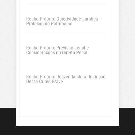
Roubo Próprio: Objetividade Jurídica –
Proteção do Patrimônio
Roubo Próprio: Previsão Legal e
Considerações no Direito Penal
Roubo Próprio: Desvendando a Distinção
Desse Crime Grave