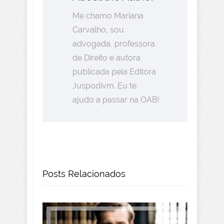
Me chamo Mariana
Carvalho, sou
advogada, professora
de Direito e autora
publicada pela Editora
Juspodivm. Eu te
ajudo a passar na OAB!
Posts Relacionados