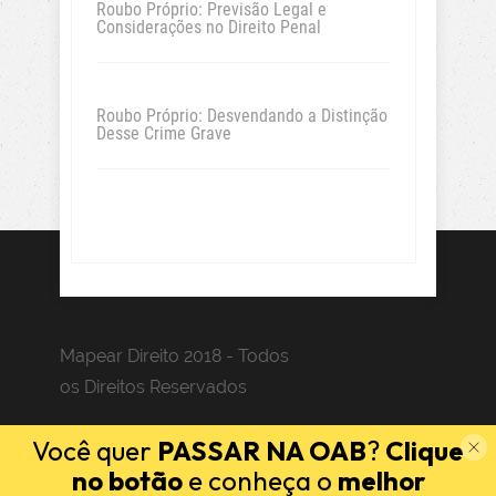
Roubo Próprio: Previsão Legal e
Considerações no Direito Penal
Roubo Próprio: Desvendando a Distinção
Desse Crime Grave
Mapear Direito 2018 - Todos
os Direitos Reservados
Você quer
PASSAR NA OAB
?
Clique
no botão
e conheça o
melhor