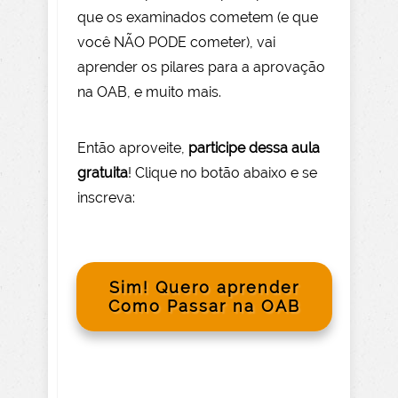
que os examinados cometem (e que
você NÃO PODE com
eter), vai
aprender os pilares para a aprovação
na OAB, e muito mais.
Então aprov
eite
,
participe dessa aula
gratuita
! Clique no botão abaixo e se
inscreva:
Sim! Quero aprender
Como Passar na OAB