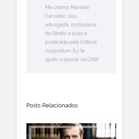
Me chamo Mariana
Carvalho, sou
advogada, professora
de Direito e autora
publicada pela Editora
Juspodivm. Eu te
ajudo a passar na OAB!
Posts Relacionados