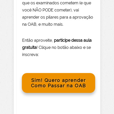
que os examinados cometem (e que
você NÃO PODE com
eter), vai
aprender os pilares para a aprovação
na OAB, e muito mais.
Então aprov
eite
,
participe dessa aula
gratuita
! Clique no botão abaixo e se
inscreva:
Sim! Quero aprender
Como Passar na OAB