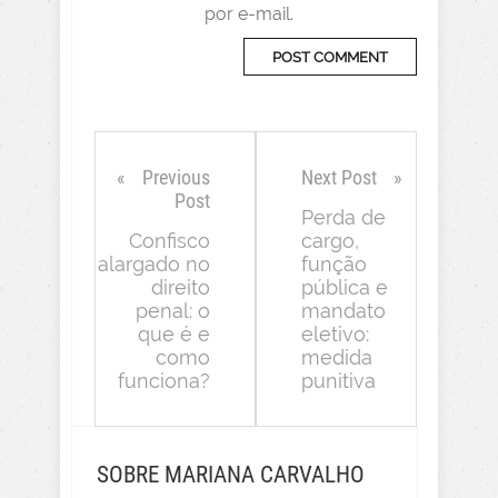
por e-mail.
Previous
Next Post
Post
Perda de
Confisco
cargo,
alargado no
função
direito
pública e
penal: o
mandato
que é e
eletivo:
como
medida
funciona?
punitiva
SOBRE MARIANA CARVALHO