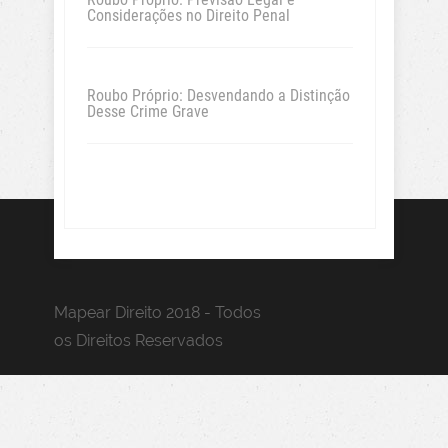
Considerações no Direito Penal
Roubo Próprio: Desvendando a Distinção
Desse Crime Grave
Mapear Direito 2018 - Todos
os Direitos Reservados