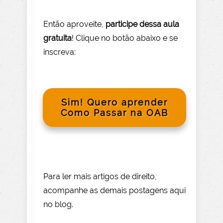
Então aprov
eite
,
participe dessa aula
gratuita
! Clique no botão abaixo e se
inscreva:
Sim! Quero aprender
Como Passar na OAB
Para le
r mai
s
artigos de direito
,
acompanhe as demais postagens aqui
no blog.