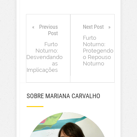
Previous
Next Post
Post
Furto
Furto
Noturno:
Noturno:
Protegendo
Desvendando
o Repouso
as
Noturno
Implicações
SOBRE MARIANA CARVALHO