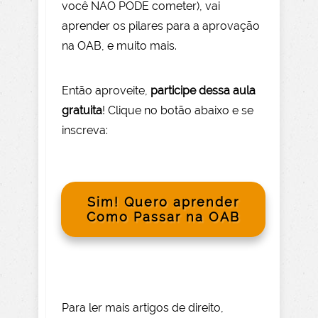
você NÃO PODE com
eter), vai
aprender os pilares para a aprovação
na OAB, e muito mais.
Então aprov
eite
,
participe dessa aula
gratuita
! Clique no botão abaixo e se
inscreva:
Sim! Quero aprender
Como Passar na OAB
Para le
r mai
s
artigos de direito
,