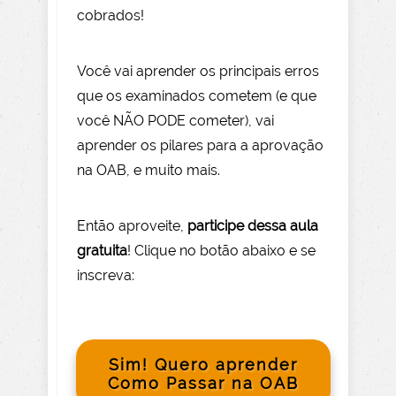
cobrados!
Você vai aprender os principais erros
que os examinados cometem (e que
você NÃO PODE com
eter), vai
aprender os pilares para a aprovação
na OAB, e muito mais.
Então aprov
eite
,
participe dessa aula
gratuita
! Clique no botão abaixo e se
inscreva:
Sim! Quero aprender
Como Passar na OAB