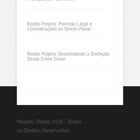
Roubo Próprio: Previsão Legal e
Considerações no Direito Penal
Roubo Próprio: Desvendando a Distinção
Desse Crime Grave
Mapear Direito 2018 - Todos
os Direitos Reservados