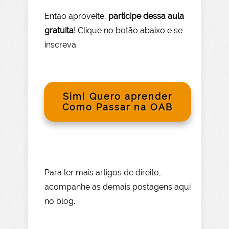
Então aprov
eite
,
participe dessa aula
gratuita
! Clique no botão abaixo e se
inscreva:
Sim! Quero aprender
Como Passar na OAB
Para le
r mai
s
artigos de direito
,
acompanhe as demais postagens aqui
no blog.