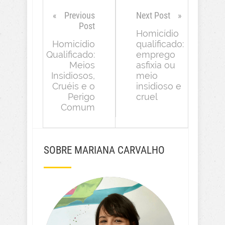
Previous
Next Post
Post
Homicídio
Homicídio
qualificado:
Qualificado:
emprego
Meios
asfixia ou
Insidiosos,
meio
Cruéis e o
insidioso e
Perigo
cruel
Comum
SOBRE MARIANA CARVALHO