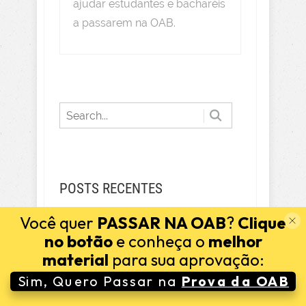
ajudar estudantes e bacharéis
a passarem na OAB.
POSTS RECENTES
Você quer
PASSAR NA OAB
?
Clique
no botão
e conheça o
melhor
Roubo Próprio: Núcleo do Tipo –
material
para sua aprovação:
Desvendando Ações Criminosas
Sim, Quero Passar na
Prova da OAB