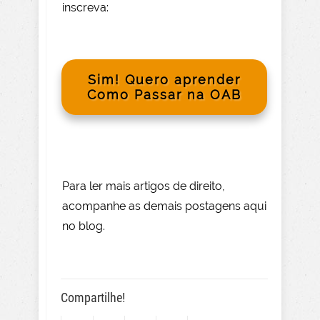
inscreva:
Sim! Quero aprender
Como Passar na OAB
Para le
r mai
s
artigos de direito
,
acompanhe as demais postagens aqui
no blog.
Compartilhe!