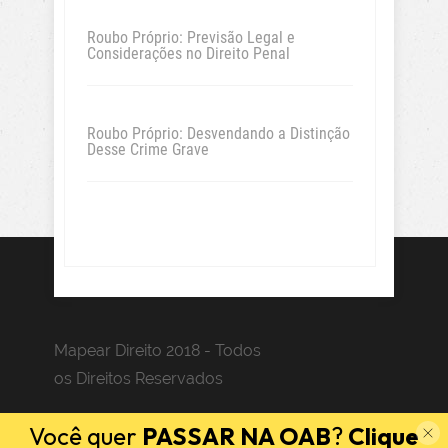
Roubo Próprio: Previsão Legal e
Considerações no Direito Penal
Roubo Próprio: Desvendando a Distinção
Desse Crime Grave
Mapear Direito 2018 - Todos
os Direitos Reservados
Você quer
PASSAR NA OAB
?
Clique