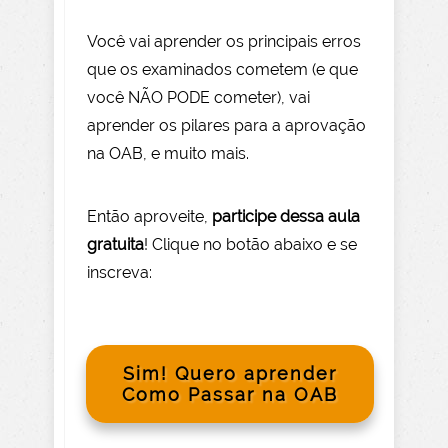
Você vai aprender os principais erros
que os examinados cometem (e que
você NÃO PODE com
eter), vai
aprender os pilares para a aprovação
na OAB, e muito mais.
Então aprov
eite
,
participe dessa aula
gratuita
! Clique no botão abaixo e se
inscreva:
Sim! Quero aprender
Como Passar na OAB