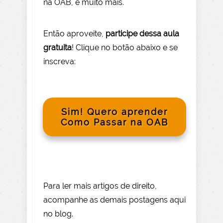
na OAB, e muito mais.
Então aprov
eite
,
participe dessa aula
gratuita
! Clique no botão abaixo e se
inscreva:
Sim! Quero aprender
Como Passar na OAB
Para le
r mai
s
artigos de direito
,
acompanhe as demais postagens aqui
no blog.