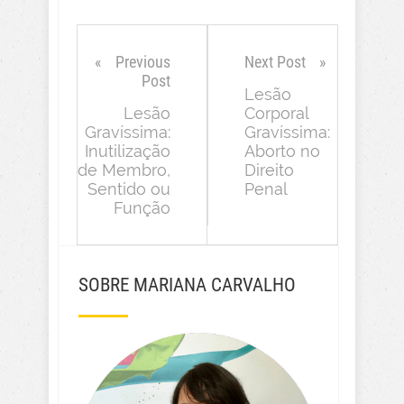
Previous
Next Post
Post
Lesão
Lesão
Corporal
Gravíssima:
Gravíssima:
Inutilização
Aborto no
de Membro,
Direito
Sentido ou
Penal
Função
SOBRE MARIANA CARVALHO