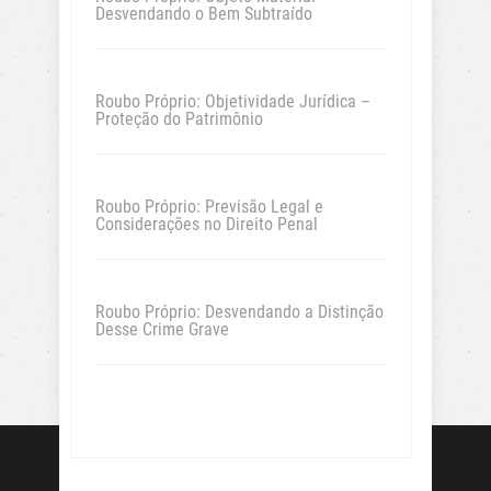
Desvendando o Bem Subtraído
Roubo Próprio: Objetividade Jurídica –
Proteção do Patrimônio
Roubo Próprio: Previsão Legal e
Considerações no Direito Penal
Roubo Próprio: Desvendando a Distinção
Desse Crime Grave