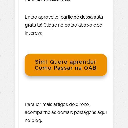
Então aprov
eite
,
participe dessa aula
gratuita
! Clique no botão abaixo e se
inscreva:
Sim! Quero aprender
Como Passar na OAB
Para le
r mai
s
artigos de direito
,
acompanhe as demais postagens aqui
no blog.