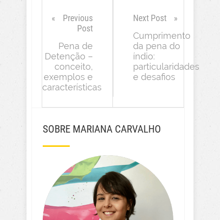
Previous
Next Post
Post
Cumprimento
Pena de
da pena do
Detenção –
índio:
conceito,
particularidades
exemplos e
e desafios
características
SOBRE MARIANA CARVALHO