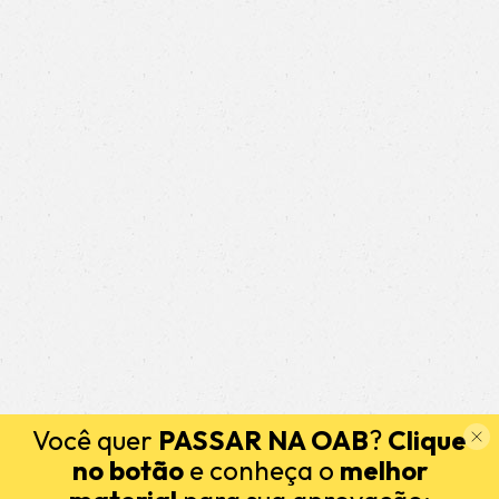
Você quer
PASSAR NA OAB
?
Clique
no botão
e conheça o
melhor