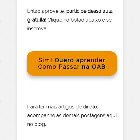
Então aprov
eite
,
participe dessa aula
gratuita
! Clique no botão abaixo e se
inscreva:
Sim! Quero aprender
Como Passar na OAB
Para le
r mai
s
artigos de direito
,
acompanhe as demais postagens aqui
no blog.