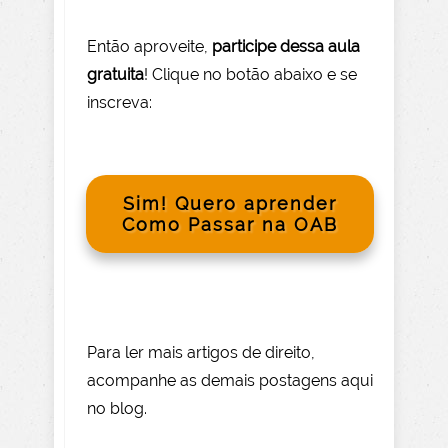
Então aprov
eite
,
participe dessa aula
gratuita
! Clique no botão abaixo e se
inscreva:
Sim! Quero aprender
Como Passar na OAB
Para le
r mai
s
artigos de direito
,
acompanhe as demais postagens aqui
no blog.