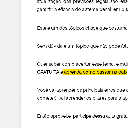
atualização das previsões legais são es
garantir a eficácia do sistema penal, em b
Este é um dos tópicos chave que costuma
Sem dúvida é um tópico que não pode falt
Quer saber como acertar esse tema, e mu
GRATUITA e
aprenda como passar na oab
Você vai aprender os principais erros q
com
eter), vai aprender os pilares para a 
Então aprov
eite
,
participe dessa aula gratu