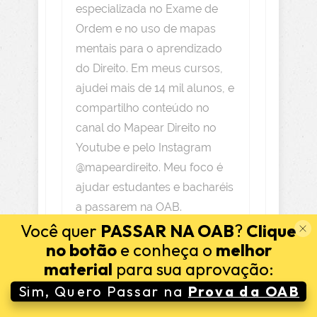
especializada no Exame de
Ordem e no uso de mapas
mentais para o aprendizado
do Direito. Em meus cursos,
ajudei mais de 14 mil alunos, e
compartilho conteúdo no
canal do Mapear Direito no
Youtube e pelo Instagram
@mapeardireito. Meu foco é
ajudar estudantes e bacharéis
a passarem na OAB.
Você quer
PASSAR NA OAB
?
Clique
no botão
e conheça o
melhor
material
para sua aprovação:
Sim, Quero Passar na
Prova da OAB