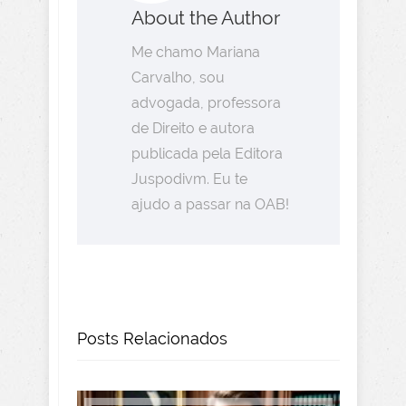
About the Author
Me chamo Mariana
Carvalho, sou
advogada, professora
de Direito e autora
publicada pela Editora
Juspodivm. Eu te
ajudo a passar na OAB!
Posts Relacionados