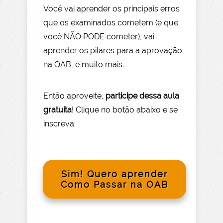
Você vai aprender os principais erros
que os examinados cometem (e que
você NÃO PODE com
eter), vai
aprender os pilares para a aprovação
na OAB, e muito mais.
Então aprov
eite
,
participe dessa aula
gratuita
! Clique no botão abaixo e se
inscreva:
Sim! Quero aprender
Como Passar na OAB