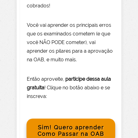
cobrados!
Você vai aprender os principais erros
que os examinados cometem (e que
você NÃO PODE com
eter), vai
aprender os pilares para a aprovação
na OAB, e muito mais.
Então aprov
eite
,
participe dessa aula
gratuita
! Clique no botão abaixo e se
inscreva:
Sim! Quero aprender
Como Passar na OAB