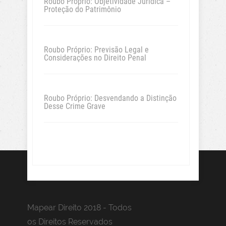
Roubo Próprio: Objetividade Jurídica –
Proteção do Patrimônio
Roubo Próprio: Previsão Legal e
Considerações no Direito Penal
Roubo Próprio: Desvendando a Distinção
Desse Crime Grave
Mapear Direito 2018 - Todos
os Direitos Reservados