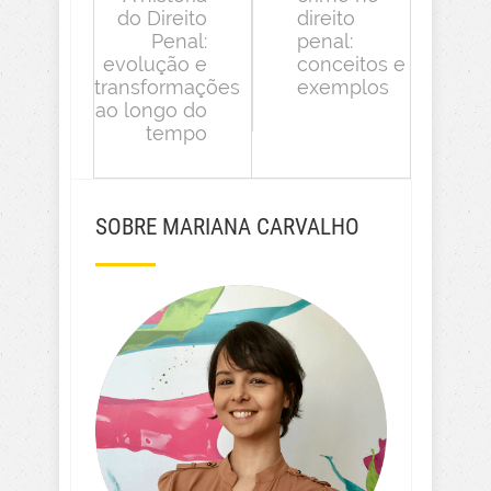
do Direito
direito
Penal:
penal:
evolução e
conceitos e
transformações
exemplos
ao longo do
tempo
SOBRE MARIANA CARVALHO