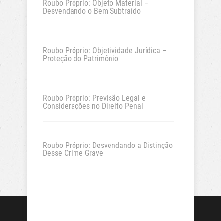
Roubo Próprio: Objeto Material –
Desvendando o Bem Subtraído
Roubo Próprio: Objetividade Jurídica –
Proteção do Patrimônio
Roubo Próprio: Previsão Legal e
Considerações no Direito Penal
Roubo Próprio: Desvendando a Distinção
Desse Crime Grave