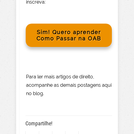
inscreva:
Sim! Quero aprender
Como Passar na OAB
Para le
r mai
s
artigos de direito
,
acompanhe as demais postagens aqui
no blog.
Compartilhe!