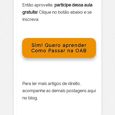
Então aprov
eite
,
participe dessa aula
gratuita
! Clique no botão abaixo e se
inscreva:
Sim! Quero aprender
Como Passar na OAB
Para le
r mai
s
artigos de direito
,
acompanhe as demais postagens aqui
no blog.