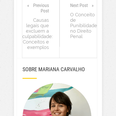
Previous
Next Post
Post
O Conceito
Causas
de
legais que
Punibilidade
excluem a
no Direito
culpabilidade:
Penal
Conceitos e
exemplos
SOBRE MARIANA CARVALHO