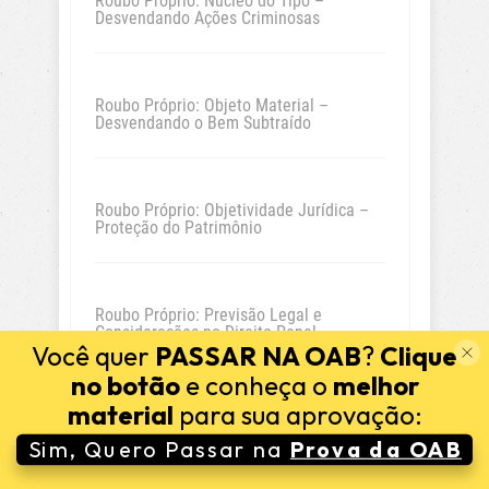
Roubo Próprio: Núcleo do Tipo –
Desvendando Ações Criminosas
Roubo Próprio: Objeto Material –
Desvendando o Bem Subtraído
Roubo Próprio: Objetividade Jurídica –
Proteção do Patrimônio
Roubo Próprio: Previsão Legal e
Considerações no Direito Penal
Você quer
PASSAR NA OAB
?
Clique
no botão
e conheça o
melhor
material
para sua aprovação:
Roubo Próprio: Desvendando a Distinção
Desse Crime Grave
Sim, Quero Passar na
Prova da OAB