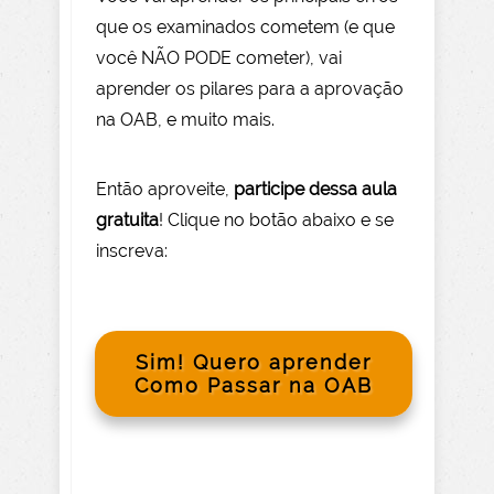
que os examinados cometem (e que
você NÃO PODE com
eter), vai
aprender os pilares para a aprovação
na OAB, e muito mais.
Então aprov
eite
,
participe dessa aula
gratuita
! Clique no botão abaixo e se
inscreva:
Sim! Quero aprender
Como Passar na OAB