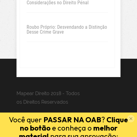
Considerações no Direito Penal
Roubo Próprio: Desvendando a Distinção
Desse Crime Grave
Mapear Direito 2018 - Todos
os Direitos Reservados
Você quer
PASSAR NA OAB
?
Clique
no botão
e conheça o
melhor
material
para sua aprovação: