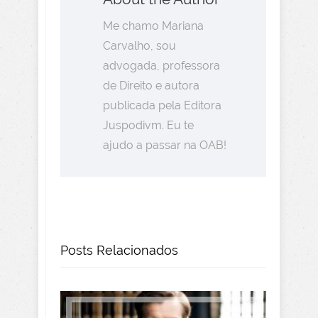
Me chamo Mariana
Carvalho, sou
advogada, professora
de Direito e autora
publicada pela Editora
Juspodivm. Eu te
ajudo a passar na OAB!
Posts Relacionados