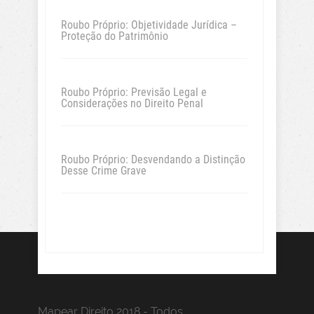
Roubo Próprio: Objetividade Jurídica –
Proteção do Patrimônio
Roubo Próprio: Previsão Legal e
Considerações no Direito Penal
Roubo Próprio: Desvendando a Distinção
Desse Crime Grave
Mapear Direito 2018 - Todos