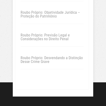
Roubo Próprio: Objetividade Jurídica –
Proteção do Patrimônio
Roubo Próprio: Previsão Legal e
Considerações no Direito Penal
Roubo Próprio: Desvendando a Distinção
Desse Crime Grave