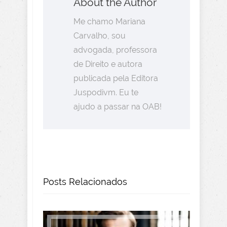
About the Author
Me chamo Mariana
Carvalho, sou
advogada, professora
de Direito e autora
publicada pela Editora
Juspodivm. Eu te
ajudo a passar na OAB!
Posts Relacionados