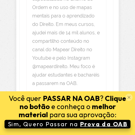
Ordem e no uso de mapas
mentais para o aprendizado
do Direito. Em meus cursos,
ajudei mais de 14 mil alunos, e
compartilho conteúdo no
canal do Mapear Direito no
Youtube e pelo Instagram
@mapeardireito. Meu foco é
ajudar estudantes e bacharéis
a passarem na OAB.
Você quer
PASSAR NA OAB
?
Clique
no botão
e conheça o
melhor
material
para sua aprovação:
Sim, Quero Passar na
Prova da OAB