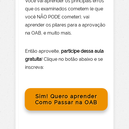
Você vai aprender os principais erros
que os examinados cometem (e que
você NÃO PODE com
eter), vai
aprender os pilares para a aprovação
na OAB, e muito mais.
Então aprov
eite
,
participe dessa aula
gratuita
! Clique no botão abaixo e se
inscreva:
Sim! Quero aprender
Como Passar na OAB