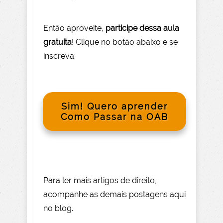
Então aprov
eite
,
participe dessa aula
gratuita
! Clique no botão abaixo e se
inscreva:
Sim! Quero aprender
Como Passar na OAB
Para le
r mai
s
artigos de direito
,
acompanhe as demais postagens aqui
no blog.