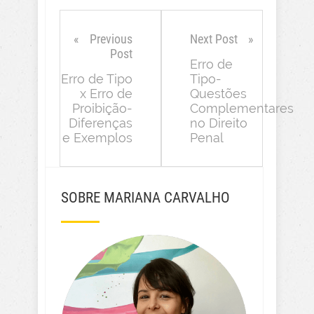
Previous
Next Post
Post
Erro de
Erro de Tipo
Tipo-
x Erro de
Questões
Proibição-
Complementares
Diferenças
no Direito
e Exemplos
Penal
SOBRE MARIANA CARVALHO