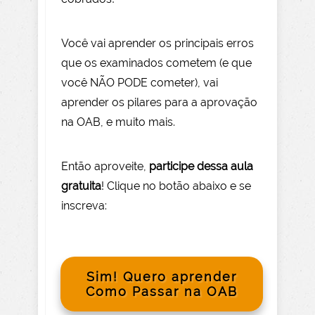
Você vai aprender os principais erros
que os examinados cometem (e que
você NÃO PODE com
eter), vai
aprender os pilares para a aprovação
na OAB, e muito mais.
Então aprov
eite
,
participe dessa aula
gratuita
! Clique no botão abaixo e se
inscreva:
Sim! Quero aprender
Como Passar na OAB