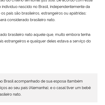
o do critério territorial (jus soli). De acordo com essa
 o indivíduo nascido no Brasil, independentemente da
os pais são brasileiros, estrangeiros ou apátridas:
 será considerado brasileiro nato.
ado brasileiro nato aquele que, muito embora tenha
 pais estrangeiros e qualquer deles estava a serviço do
r no Brasil acompanhado de sua esposa (também
iços ao seu país (Alemanha), e o casal tiver um bebê
asileiro nato.